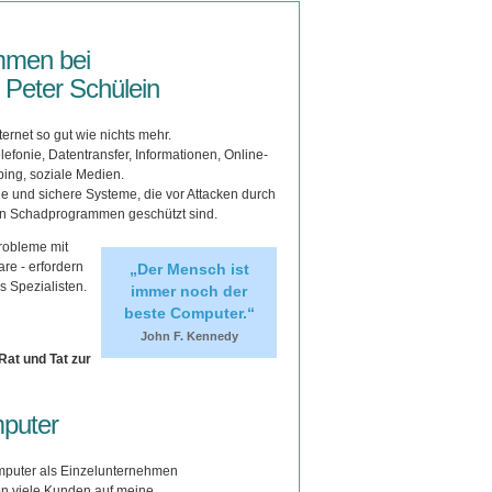
ommen bei
Peter Schülein
ernet so gut wie nichts mehr.
efonie, Datentransfer, Informationen, Online-
ing, soziale Medien.
e und sichere Systeme, die vor Attacken durch
en Schadprogrammen geschützt sind.
Probleme mit
re - erfordern
„Der Mensch ist
s Spezialisten.
immer noch der
beste Computer.“
John F. Kennedy
Rat und Tat zur
puter
mputer als Einzelunternehmen
en viele Kunden auf meine